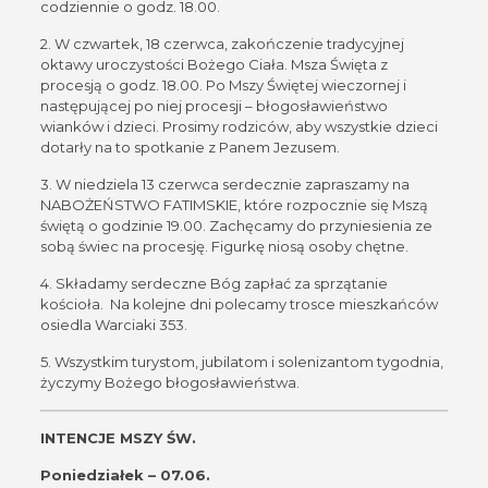
codziennie o godz. 18.00.
2. W czwartek, 18 czerwca, zakończenie tradycyjnej
oktawy uroczystości Bożego Ciała. Msza Święta z
procesją o godz. 18.00. Po Mszy Świętej wieczornej i
następującej po niej procesji – błogosławieństwo
wianków i dzieci. Prosimy rodziców, aby wszystkie dzieci
dotarły na to spotkanie z Panem Jezusem.
3. W niedziela 13 czerwca serdecznie zapraszamy na
NABOŻEŃSTWO FATIMSKIE, które rozpocznie się Mszą
świętą o godzinie 19.00. Zachęcamy do przyniesienia ze
sobą świec na procesję. Figurkę niosą osoby chętne.
4. Składamy serdeczne Bóg zapłać za sprzątanie
kościoła. Na kolejne dni polecamy trosce mieszkańców
osiedla Warciaki 353.
5. Wszystkim turystom, jubilatom i solenizantom tygodnia,
życzymy Bożego błogosławieństwa.
INTENCJE MSZY ŚW.
Poniedziałek – 07.06.