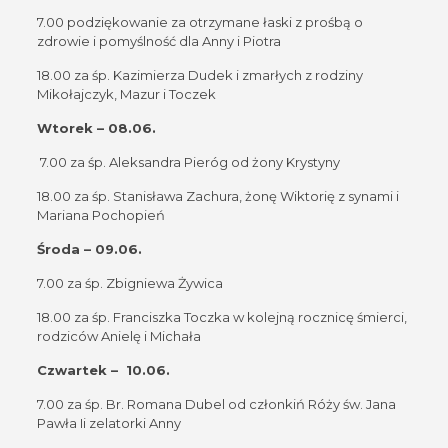
7.00 podziękowanie za otrzymane łaski z prośbą o
zdrowie i pomyślność dla Anny i Piotra
18.00 za śp. Kazimierza Dudek i zmarłych z rodziny
Mikołajczyk, Mazur i Toczek
Wtorek – 08.06.
7.00 za śp. Aleksandra Pieróg od żony Krystyny
18.00 za śp. Stanisława Zachura, żonę Wiktorię z synami i
Mariana Pochopień
Środa – 09.06.
7.00 za śp. Zbigniewa Żywica
18.00 za śp. Franciszka Toczka w kolejną rocznicę śmierci,
rodziców Anielę i Michała
Czwartek – 10.06.
7.00 za śp. Br. Romana Dubel od członkiń Róży św. Jana
Pawła Ii zelatorki Anny