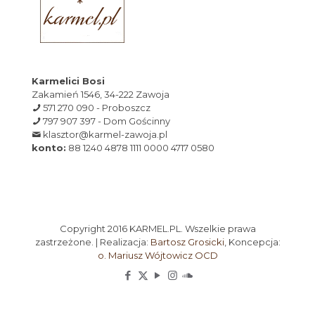
Karmelici Bosi
Zakamień 1546, 34-222 Zawoja
571 270 090 - Proboszcz
797 907 397 - Dom Gościnny
klasztor@karmel-zawoja.pl
konto:
88 1240 4878 1111 0000 4717 0580
Copyright 2016 KARMEL.PL. Wszelkie prawa
zastrzeżone. | Realizacja:
Bartosz Grosicki
, Koncepcja:
o. Mariusz Wójtowicz OCD