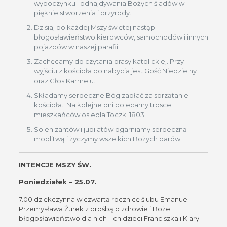
wypoczynku i odnajdywania Bożych śladów w
pięknie stworzenia i przyrody.
Dzisiaj po każdej Mszy świętej nastąpi
błogosławieństwo kierowców, samochodów i innych
pojazdów w naszej parafii.
Zachęcamy do czytania prasy katolickiej. Przy
wyjściu z kościoła do nabycia jest Gość Niedzielny
oraz Głos Karmelu.
Składamy serdeczne Bóg zapłać za sprzątanie
kościoła. Na kolejne dni polecamy trosce
mieszkańców osiedla Toczki 1803.
Solenizantów i jubilatów ogarniamy serdeczną
modlitwą i życzymy wszelkich Bożych darów.
INTENCJE MSZY ŚW.
Poniedziałek – 25.07.
7.00 dziękczynna w czwartą rocznicę ślubu Emanueli i
Przemysława Żurek z prośbą o zdrowie i Boże
błogosławieństwo dla nich i ich dzieci Franciszka i Klary