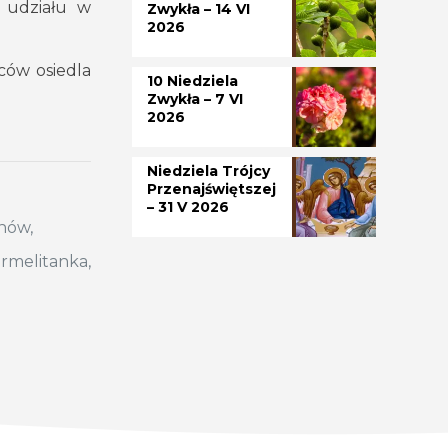
 udziału w
Zwykła – 14 VI
2026
ców osiedla
10 Niedziela
Zwykła – 7 VI
2026
Niedziela Trójcy
Przenajświętszej
– 31 V 2026
anów,
armelitanka,