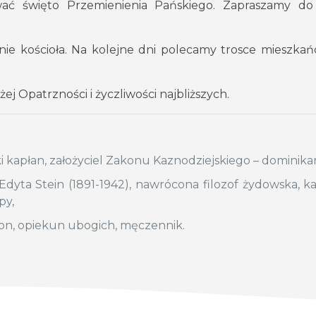
ać święto Przemienienia Pańskiego. Zapraszamy do
nie kościoła. Na kolejne dni polecamy trosce mieszkań
ej Opatrzności i życzliwości najbliższych.
ński kapłan, założyciel Zakonu Kaznodziejskiego – dominik
Edyta Stein (1891-1942), nawrócona filozof żydowska, k
py,
iakon, opiekun ubogich, męczennik.