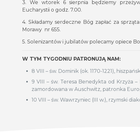
3. We wtorek 6 sierpnia będziemy przeżyw
Eucharystii o godz. 7.00.
4. Składamy serdeczne Bóg zapłać za sprząta
Morawy nr 655.
5. Solenizantów i jubilatów polecamy opiece Boż
W TYM TYGODNIU PATRONUJĄ NAM:
8 VIII – św. Dominik (ok. 1170-1221), hiszpa
9 VIII – św. Teresa Benedykta od Krzyża – 
zamordowana w Auschwitz, patronka Euro
10 VIII – św. Wawrzyniec (III w.), rzymski d