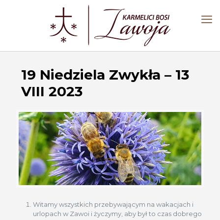
19 Niedziela Zwykła – 13
VIII 2023
Witamy wszystkich przebywającym na wakacjach i
urlopach w Zawoi i życzymy, aby był to czas dobrego