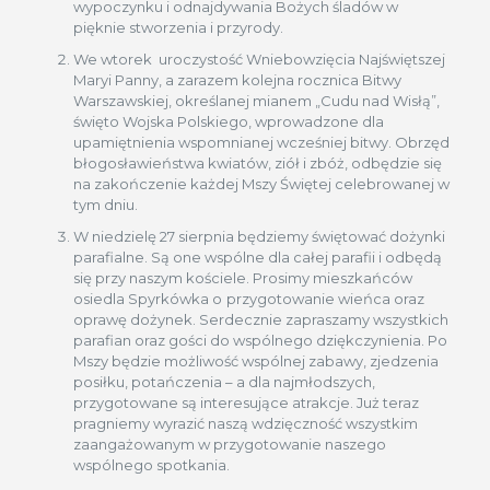
wypoczynku i odnajdywania Bożych śladów w
pięknie stworzenia i przyrody.
We wtorek uroczystość Wniebowzięcia Najświętszej
Maryi Panny, a zarazem kolejna rocznica Bitwy
Warszawskiej, określanej mianem „Cudu nad Wisłą”,
święto Wojska Polskiego, wprowadzone dla
upamiętnienia wspomnianej wcześniej bitwy. Obrzęd
błogosławieństwa kwiatów, ziół i zbóż, odbędzie się
na zakończenie każdej Mszy Świętej celebrowanej w
tym dniu.
W niedzielę 27 sierpnia będziemy świętować dożynki
parafialne. Są one wspólne dla całej parafii i odbędą
się przy naszym kościele. Prosimy mieszkańców
osiedla Spyrkówka o
przygotowanie wieńca oraz
oprawę dożynek. Serdecznie zapraszamy wszystkich
parafian oraz gości do wspólnego dziękczynienia. Po
Mszy będzie możliwość wspólnej zabawy, zjedzenia
posiłku, potańczenia – a dla najmłodszych,
przygotowane są interesujące atrakcje. Już teraz
pragniemy wyrazić naszą wdzięczność wszystkim
zaangażowanym w przygotowanie naszego
wspólnego spotkania.