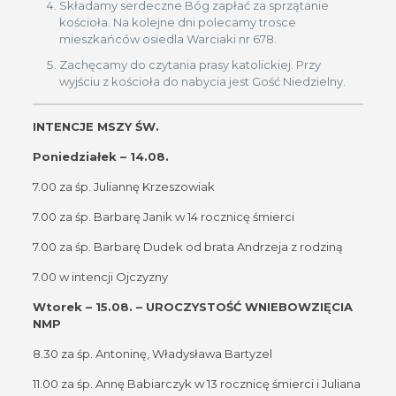
Składamy serdeczne Bóg zapłać za sprzątanie
kościoła. Na kolejne dni polecamy trosce
mieszkańców osiedla Warciaki nr 678.
Zachęcamy do czytania prasy katolickiej. Przy
wyjściu z kościoła do nabycia jest Gość Niedzielny.
INTENCJE MSZY ŚW.
Poniedziałek – 14.08.
7.00 za śp. Juliannę Krzeszowiak
7.00 za śp. Barbarę Janik w 14 rocznicę śmierci
7.00 za śp. Barbarę Dudek od brata Andrzeja z rodziną
7.00 w intencji Ojczyzny
Wtorek – 15.08. – UROCZYSTOŚĆ WNIEBOWZIĘCIA
NMP
8.30 za śp. Antoninę, Władysława Bartyzel
11.00 za śp. Annę Babiarczyk w 13 rocznicę śmierci i Juliana