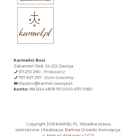
Karmelici Bosi
Zakamień 1546, 34-222 Zawoja
571 270 090 - Proboszcz
797 907 397 - Dom Gościnny
klasztor@karmel-zawoja.pl
konto:
88 1240 4878 1111 0000 4717 0580
Copyright 2016 KARMEL.PL. Wszelkie prawa
zastrzeżone. | Realizacja:
Bartosz Grosicki
, Koncepcja:
o. Mariusz Wójtowicz OCD