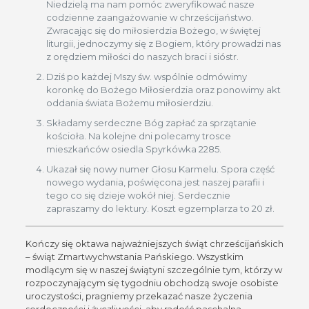
Niedzielą ma nam pomóc zweryfikować nasze
codzienne zaangażowanie w chrześcijaństwo.
Zwracając się do miłosierdzia Bożego, w świętej
liturgii, jednoczymy się z Bogiem, który prowadzi nas
z orędziem miłości do naszych braci i sióstr.
Dziś po każdej Mszy św. wspólnie odmówimy
koronkę do Bożego Miłosierdzia oraz ponowimy akt
oddania świata Bożemu miłosierdziu.
Składamy serdeczne Bóg zapłać za sprzątanie
kościoła. Na kolejne dni polecamy trosce
mieszkańców osiedla Spyrkówka 2285.
Ukazał się nowy numer Głosu Karmelu. Spora część
nowego wydania, poświęcona jest naszej parafii i
tego co się dzieje wokół niej. Serdecznie
zapraszamy do lektury. Koszt egzemplarza to 20 zł.
Kończy się oktawa najważniejszych świąt chrześcijańskich
– świąt Zmartwychwstania Pańskiego. Wszystkim
modlącym się w naszej świątyni szczególnie tym, którzy w
rozpoczynającym się tygodniu obchodzą swoje osobiste
uroczystości, pragniemy przekazać nasze życzenia
serdeczności i życzliwości, aby radość paschalna