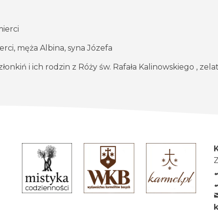
ierci
ierci, męża Albina, syna Józefa
onkiń i ich rodzin z Róży św. Rafała Kalinowskiego , zela
Z