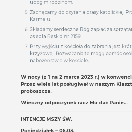
ubogim rodzinom.
Zachęcamy do czytania prasy katolickiej. Prz
Karmelu.
Składamy serdeczne Bóg zapłać za sprzątan
osiedla Beskid nr 2159.
Przy wyjściu z kościoła do zabrania jest kr
krzyżowej. Rozważania te mogą pomóc oso
nabożeństwie w kościele.
W nocy (z 1 na 2 marca 2023 r.) w konwenc
Przez wiele lat posługiwał w naszym Klasz
proboszcza.
Wieczny odpoczynek racz Mu dać Panie…
INTENCJE MSZY ŚW.
Poniedziałek – 06.03.