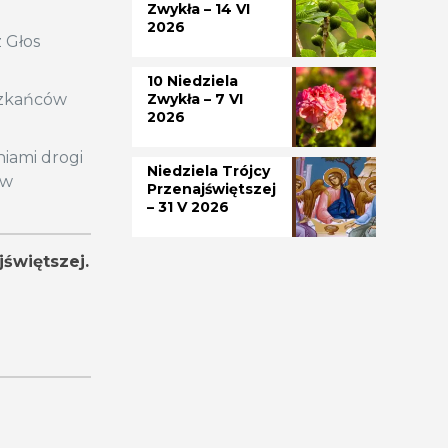
Zwykła – 14 VI
2026
z Głos
10 Niedziela
eszkańców
Zwykła – 7 VI
2026
niami drogi
Niedziela Trójcy
 w
Przenajświętszej
– 31 V 2026
świętszej.