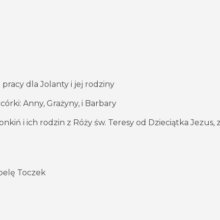
pracy dla Jolanty i jej rodziny
rki: Anny, Grażyny, i Barbary
łonkiń i ich rodzin z Róży św. Teresy od Dzieciątka Jezus, 
belę Toczek