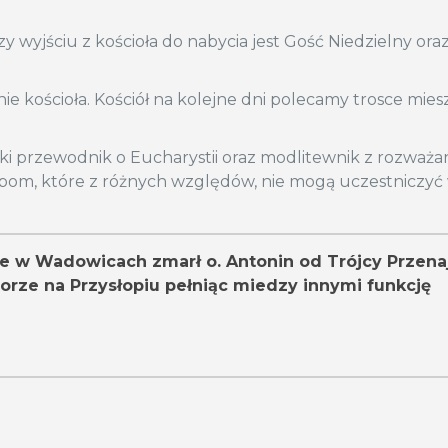
y wyjściu z kościoła do nabycia jest Gość Niedzielny ora
ie kościoła. Kościół na kolejne dni polecamy trosce mi
ótki przewodnik o Eucharystii oraz modlitewnik z rozważa
bom, które z różnych względów, nie mogą uczestniczyć
ie w Wadowicach zmarł o. Antonin od Trójcy Przenaj
torze na Przysłopiu pełniąc miedzy innymi funkcję