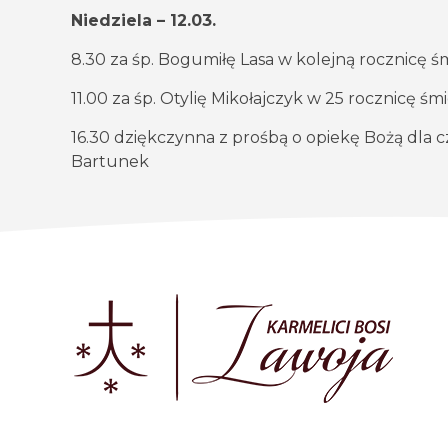
Niedziela – 12.03.
8.30 za śp. Bogumiłę Lasa w kolejną rocznicę śm
11.00 za śp. Otylię Mikołajczyk w 25 rocznicę śm
16.30 dziękczynna z prośbą o opiekę Bożą dla czł
Bartunek