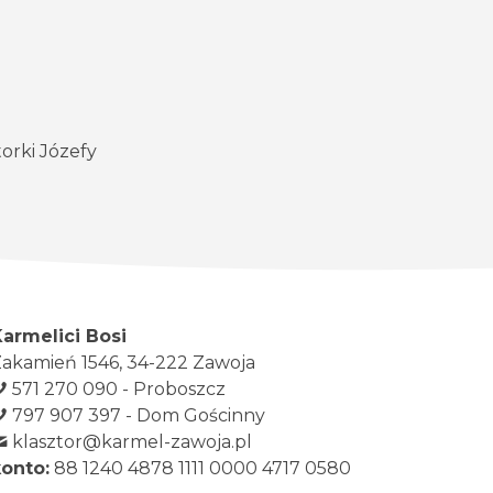
torki Józefy
Karmelici Bosi
akamień 1546, 34-222 Zawoja
571 270 090 - Proboszcz
797 907 397 - Dom Gościnny
klasztor@karmel-zawoja.pl
konto:
88 1240 4878 1111 0000 4717 0580