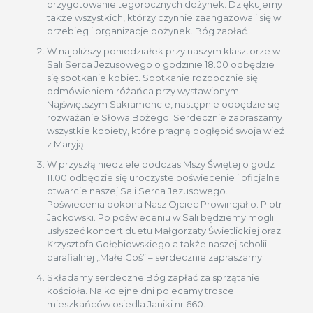
przygotowanie tegorocznych dożynek. Dziękujemy
także wszystkich, którzy czynnie zaangażowali się w
przebieg i organizacje dożynek. Bóg zapłać.
W najbliższy poniedziałek przy naszym klasztorze w
Sali Serca Jezusowego o godzinie 18.00 odbędzie
się spotkanie kobiet. Spotkanie rozpocznie się
odmówieniem różańca przy wystawionym
Najświętszym Sakramencie, następnie odbędzie się
rozważanie Słowa Bożego. Serdecznie zapraszamy
wszystkie kobiety, które pragną pogłębić swoja wieź
z Maryją.
W przyszłą niedziele podczas Mszy Świętej o godz
11.00 odbędzie się uroczyste poświecenie i oficjalne
otwarcie naszej Sali Serca Jezusowego.
Poświecenia dokona Nasz Ojciec Prowincjał o. Piotr
Jackowski. Po poświeceniu w Sali będziemy mogli
usłyszeć koncert duetu Małgorzaty Świetlickiej oraz
Krzysztofa Gołębiowskiego a także naszej scholii
parafialnej „Małe Coś” – serdecznie zapraszamy.
Składamy serdeczne Bóg zapłać za sprzątanie
kościoła. Na kolejne dni polecamy trosce
mieszkańców osiedla Janiki nr 660.