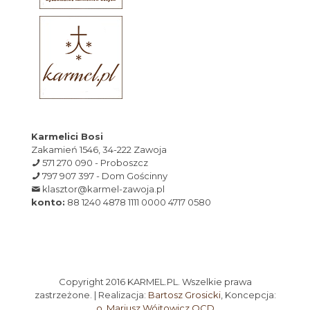
Karmelici Bosi
Zakamień 1546, 34-222 Zawoja
571 270 090 - Proboszcz
797 907 397 - Dom Gościnny
klasztor@karmel-zawoja.pl
konto:
88 1240 4878 1111 0000 4717 0580
Copyright 2016 KARMEL.PL. Wszelkie prawa
zastrzeżone. | Realizacja:
Bartosz Grosicki
, Koncepcja:
o. Mariusz Wójtowicz OCD