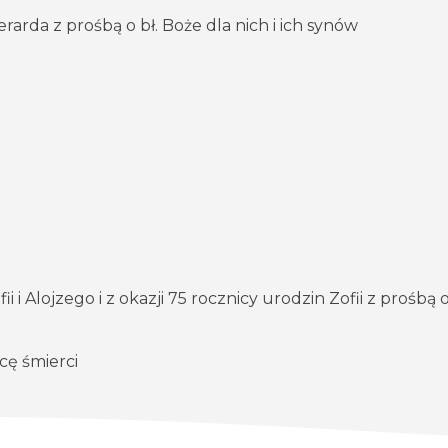
rarda z prośbą o bł. Boże dla nich i ich synów
ń
i Alojzego i z okazji 75 rocznicy urodzin Zofii z prośbą o 
icę śmierci