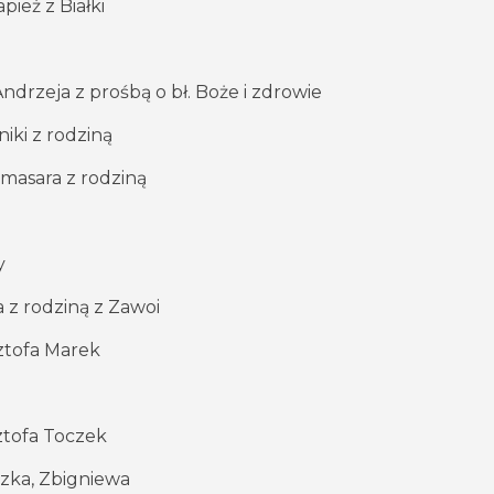
ież z Białki
ndrzeja z prośbą o bł. Boże i zdrowie
niki z rodziną
imasara z rodziną
y
 z rodziną z Zawoi
sztofa Marek
sztofa Toczek
szka, Zbigniewa