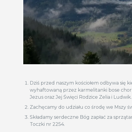
Dziś przed naszym kościołem odbywa się ki
wyhaftowaną przez karmelitanki bose chorąg
Jezus oraz Jej Święci Rodzice Zelia i Ludwik.
Zachęcamy do udziału co środę we Mszy świę
Składamy serdeczne Bóg zapłać za sprzątan
Toczki nr 2254.