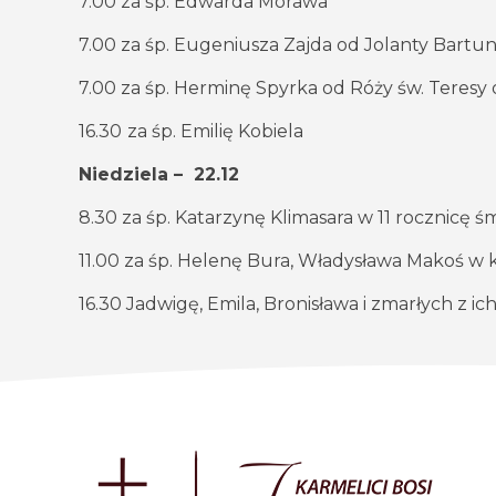
7.00 za śp. Edwarda Morawa
7.00 za śp. Eugeniusza Zajda od Jolanty Bartu
7.00 za śp. Herminę Spyrka od Róży św. Teresy 
16.30
za śp. Emilię Kobiela
Niedziela – 22.12
8.30 za śp. Katarzynę Klimasara w 11 rocznicę ś
11.00 za śp. Helenę Bura, Władysława Makoś w k
16.30 Jadwigę, Emila, Bronisława i zmarłych z ic