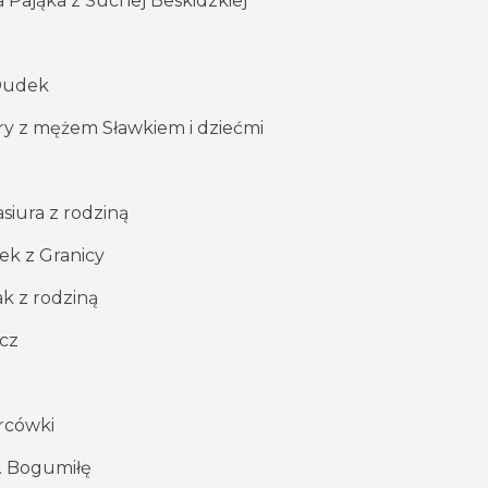
 Pająka z Suchej Beskidzkiej
 Dudek
ery z mężem Sławkiem i dziećmi
siura z rodziną
bek z Granicy
ak z rodziną
zcz
arcówki
c. Bogumiłę