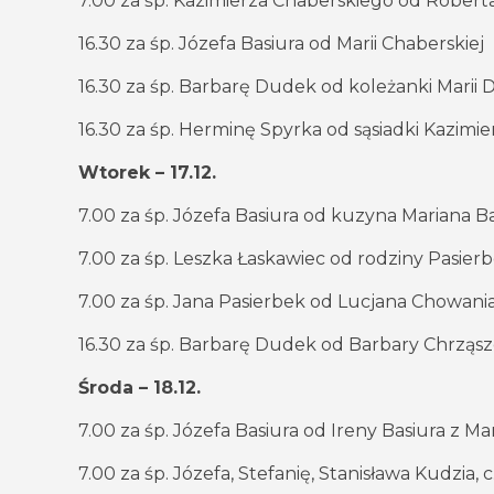
7.00 za śp. Kazimierza Chaberskiego od Roberta
16.30 za śp. Józefa Basiura od Marii Chaberskiej
16.30 za śp. Barbarę Dudek od koleżanki Marii
16.30 za śp. Herminę Spyrka od sąsiadki Kazimi
Wtorek – 17.12.
7.00 za śp. Józefa Basiura od kuzyna Mariana Ba
7.00 za śp. Leszka Łaskawiec od rodziny Pasier
7.00 za śp. Jana Pasierbek od Lucjana Chowani
16.30 za śp. Barbarę Dudek od Barbary Chrząs
Środa – 18.12.
7.00 za śp. Józefa Basiura od Ireny Basiura z M
7.00 za śp. Józefa, Stefanię, Stanisława Kudzia, 