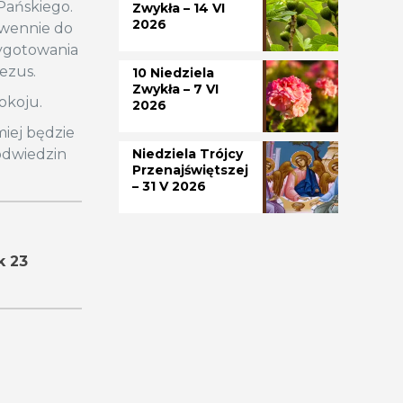
Pańskiego.
Zwykła – 14 VI
2026
owennie do
zygotowania
Jezus.
10 Niedziela
Zwykła – 7 VI
okoju.
2026
miej będzie
 odwiedzin
Niedziela Trójcy
Przenajświętszej
– 31 V 2026
k 23