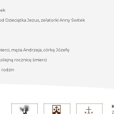
nek
od Dzieciątka Jezus, zelatorki Anny Świtek
mierci, męża Andrzeja, córkę Józefę
olejną rocznicę śmierci
h rodzin
Z