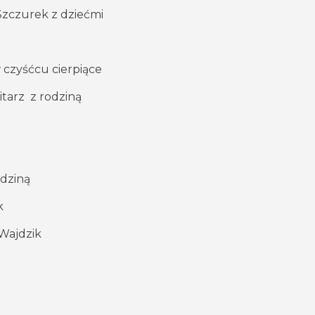
 Szczurek z dziećmi
 czyśćcu cierpiące
Sitarz z rodziną
odziną
k
 Wajdzik