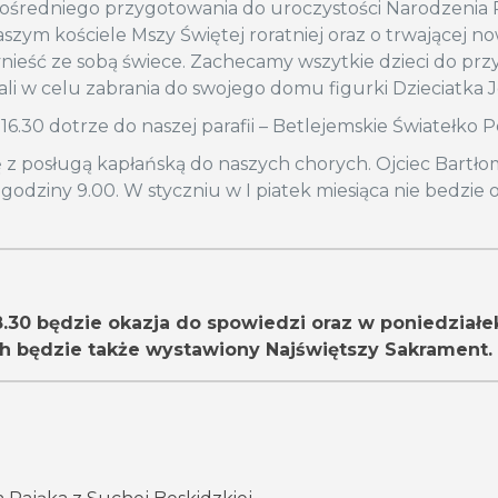
ośredniego przygotowania do uroczystości Narodzenia 
zym kościele Mszy Świętej roratniej oraz o trwającej n
zynieść ze sobą świece. Zachecamy wszytkie dzieci do pr
li w celu zabrania do swojego domu figurki Dzieciatka 
6.30 dotrze do naszej parafii – Betlejemskie Światełko P
 z posługą kapłańską do naszych chorych. Ojciec Bartło
godziny 9.00. W styczniu w I piatek miesiąca nie bedzie
8.30 będzie okazja do spowiedzi oraz w poniedziałe
ch będzie także wystawiony Najświętszy Sakrament.