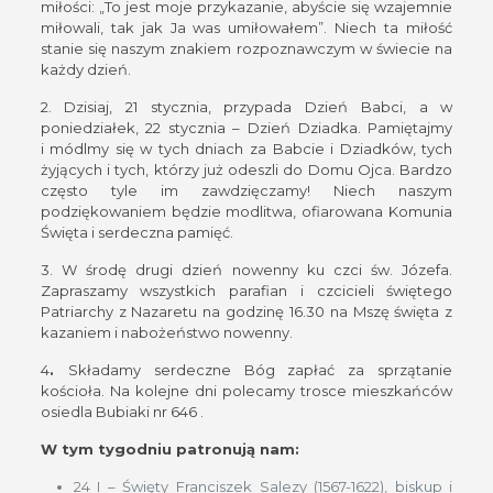
miłości: „To jest moje przykazanie, abyście się wzajemnie
miłowali, tak jak Ja was umiłowałem”. Niech ta miłość
stanie się naszym znakiem rozpoznawczym w świecie na
każdy dzień.
2. Dzisiaj, 21 stycznia, przypada Dzień Babci, a w
poniedziałek, 22 stycznia – Dzień Dziadka. Pamiętajmy
i módlmy się w tych dniach za Babcie i Dziadków, tych
żyjących i tych, którzy już odeszli do Domu Ojca. Bardzo
często tyle im zawdzięczamy! Niech naszym
podziękowaniem będzie modlitwa, ofiarowana Komunia
Święta i serdeczna pamięć.
3. W środę drugi dzień nowenny ku czci św. Józefa.
Zapraszamy wszystkich parafian i czcicieli świętego
Patriarchy z Nazaretu na godzinę 16.30 na Mszę święta z
kazaniem i nabożeństwo nowenny.
4
.
Składamy serdeczne Bóg zapłać za sprzątanie
kościoła. Na kolejne dni polecamy trosce mieszkańców
osiedla Bubiaki nr 646 .
W tym tygodniu patronują nam:
24 I – Święty Franciszek Salezy (1567-1622), biskup i