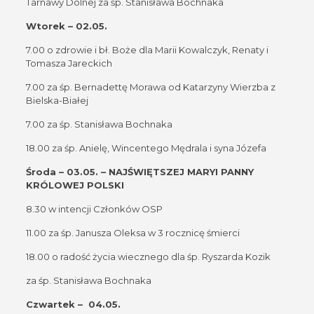
Tarnawy Dolnej za śp. Stanisława Bochnaka
Wtorek – 02.05.
7.00 o zdrowie i bł. Boże dla Marii Kowalczyk, Renaty i
Tomasza Jareckich
7.00 za śp. Bernadettę Morawa od Katarzyny Wierzba z
Bielska-Białej
7.00 za śp. Stanisława Bochnaka
18.00 za śp. Anielę, Wincentego Mędrala i syna Józefa
Środa – 03.05. – NAJŚWIĘTSZEJ MARYI PANNY
KRÓLOWEJ POLSKI
8.30 w intencji Członków OSP
11.00 za śp. Janusza Oleksa w 3 rocznicę śmierci
18.00 o radość życia wiecznego dla śp. Ryszarda Kozik
za śp. Stanisława Bochnaka
Czwartek – 04.05.