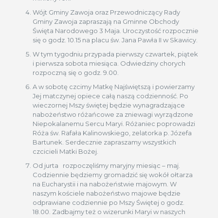
Wójt Gminy Zawoja oraz Przewodniczący Rady
Gminy Zawoja zapraszają na Gminne Obchody
Święta Narodowego 3 Maja. Uroczystość rozpocznie
się o godz. 10.15 na placu św. Jana Pawła II w Skawicy.
W tym tygodniu przypada pierwszy czwartek, piątek
i pierwsza sobota miesiąca. Odwiedziny chorych
rozpoczną się o godz. 9.00.
A w sobotę czcimy Matkę Najświętszą i powierzamy
Jej matczynej opiece całą naszą codzienność. Po
wieczornej Mszy świętej będzie wynagradzające
nabożeństwo różańcowe za zniewagi wyrządzone
Niepokalanemu Sercu Maryi. Różaniec poprowadzi
Róża św. Rafała Kalinowskiego, zelatorka p. Józefa
Bartunek. Serdecznie zapraszamy wszystkich
czcicieli Matki Bożej.
Od jurta rozpoczęliśmy maryjny miesiąc – maj.
Codziennie będziemy gromadzić się wokół ołtarza
na Eucharystii i na nabożeństwie majowym. W
naszym kościele nabożeństwo majowe będzie
odprawiane codziennie po Mszy Świętej o godz.
18.00. Zadbajmy też o wizerunki Maryi w naszych