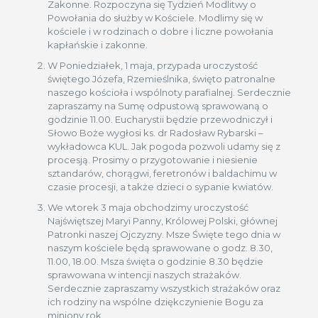
Zakonne. Rozpoczyna się Tydzień Modlitwy o
Powołania do służby w Kościele. Modlimy się w
kościele i w rodzinach o dobre i liczne powołania
kapłańskie i zakonne.
W Poniedziałek, 1 maja, przypada uroczystość
świętego Józefa, Rzemieślnika, święto patronalne
naszego kościoła i wspólnoty parafialnej. Serdecznie
zapraszamy na Sumę odpustową sprawowaną o
godzinie 11.00. Eucharystii będzie przewodniczył i
Słowo Boże wygłosi ks. dr Radosław Rybarski –
wykładowca KUL. Jak pogoda pozwoli udamy się z
procesją. Prosimy o przygotowanie i niesienie
sztandarów, chorągwi, feretronów i baldachimu w
czasie procesji, a także dzieci o sypanie kwiatów.
We wtorek 3 maja obchodzimy uroczystość
Najświętszej Maryi Panny, Królowej Polski, głównej
Patronki naszej Ojczyzny. Msze Święte tego dnia w
naszym kościele będą sprawowane o godz. 8.30,
11.00, 18.00. Msza święta o godzinie 8.30 będzie
sprawowana w intencji naszych strażaków.
Serdecznie zapraszamy wszystkich strażaków oraz
ich rodziny na wspólne dziękczynienie Bogu za
miniony rok.