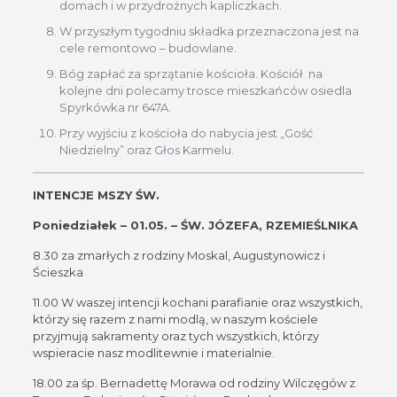
domach i w przydrożnych kapliczkach.
W przyszłym tygodniu składka przeznaczona jest na
cele remontowo – budowlane.
Bóg zapłać za sprzątanie kościoła. Kościół na
kolejne dni polecamy trosce mieszkańców osiedla
Spyrkówka nr 647A.
Przy wyjściu z kościoła do nabycia jest „Gość
Niedzielny” oraz Głos Karmelu.
INTENCJE MSZY ŚW.
Poniedziałek – 01.05. – ŚW. JÓZEFA, RZEMIEŚLNIKA
8.30 za zmarłych z rodziny Moskal, Augustynowicz i
Ścieszka
11.00 W waszej intencji kochani parafianie oraz wszystkich,
którzy się razem z nami modlą, w naszym kościele
przyjmują sakramenty oraz tych wszystkich, którzy
wspieracie nasz modlitewnie i materialnie.
18.00 za śp. Bernadettę Morawa od rodziny Wilczęgów z