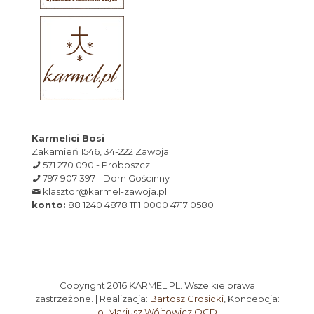
Karmelici Bosi
Zakamień 1546, 34-222 Zawoja
571 270 090 - Proboszcz
797 907 397 - Dom Gościnny
klasztor@karmel-zawoja.pl
konto:
88 1240 4878 1111 0000 4717 0580
Copyright 2016 KARMEL.PL. Wszelkie prawa
zastrzeżone. | Realizacja:
Bartosz Grosicki
, Koncepcja:
o. Mariusz Wójtowicz OCD