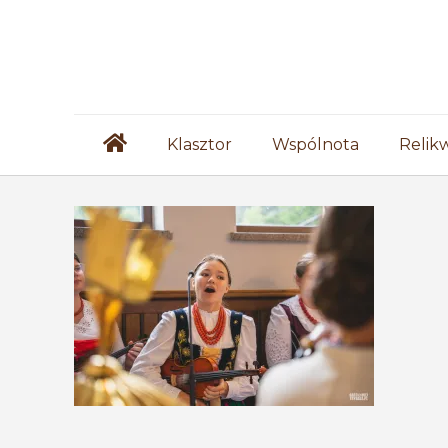
Klasztor
Wspólnota
Relik