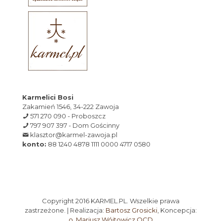
Karmelici Bosi
Zakamień 1546, 34-222 Zawoja
571 270 090 - Proboszcz
797 907 397 - Dom Gościnny
klasztor@karmel-zawoja.pl
konto:
88 1240 4878 1111 0000 4717 0580
Copyright 2016 KARMEL.PL. Wszelkie prawa
zastrzeżone. | Realizacja:
Bartosz Grosicki
, Koncepcja:
o. Mariusz Wójtowicz OCD