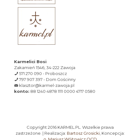
Karmelici Bosi
Zakamień 1546, 34-222 Zawoja
571 270 090 - Proboszcz
797 907 397 - Dom Gościnny
klasztor@karmel-zawoja.pl
konto:
88 1240 4878 1111 0000 4717 0580
Copyright 2016 KARMEL.PL. Wszelkie prawa
zastrzeżone. | Realizacja:
Bartosz Grosicki
, Koncepcja:
o. Mariusz Wójtowicz OCD