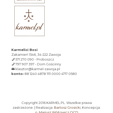
Karmelici Bosi
Zakamień 1546, 34-222 Zawoja
571 270 090 - Proboszcz
797 907 397 - Dom Gościnny
klasztor@karmel-zawoja.pl
konto:
88 1240 4878 1111 0000 4717 0580
Copyright 2016 KARMEL.PL. Wszelkie prawa
zastrzeżone. | Realizacja:
Bartosz Grosicki
, Koncepcja:
o. Mariusz Wójtowicz OCD