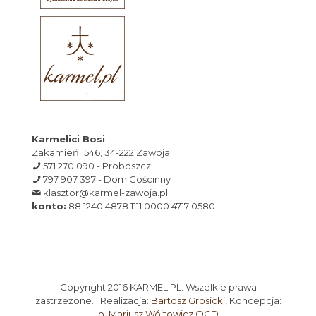
Karmelici Bosi
Zakamień 1546, 34-222 Zawoja
571 270 090 - Proboszcz
797 907 397 - Dom Gościnny
klasztor@karmel-zawoja.pl
konto:
88 1240 4878 1111 0000 4717 0580
Copyright 2016 KARMEL.PL. Wszelkie prawa
zastrzeżone. | Realizacja:
Bartosz Grosicki
, Koncepcja:
o. Mariusz Wójtowicz OCD