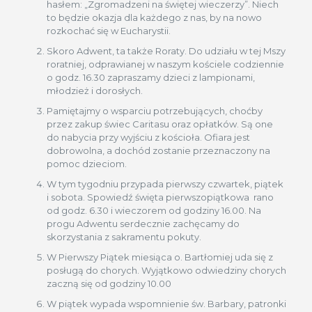
hasłem: „Zgromadzeni na świętej wieczerzy”. Niech
to będzie okazja dla każdego z nas, by na nowo
rozkochać się w Eucharystii.
Skoro Adwent, ta także Roraty. Do udziału w tej Mszy
roratniej, odprawianej w naszym kościele codziennie
o godz. 16.30 zapraszamy dzieci z lampionami,
młodzież i dorosłych.
Pamiętajmy o wsparciu potrzebujących, choćby
przez zakup świec Caritasu oraz opłatków. Są one
do nabycia przy wyjściu z kościoła. Ofiara jest
dobrowolna, a dochód zostanie przeznaczony na
pomoc dzieciom.
W tym tygodniu przypada pierwszy czwartek, piątek
i sobota. Spowiedź święta pierwszopiątkowa rano
od godz. 6.30 i wieczorem od godziny 16.00. Na
progu Adwentu serdecznie zachęcamy do
skorzystania z sakramentu pokuty.
W Pierwszy Piątek miesiąca o. Bartłomiej uda się z
posługą do chorych. Wyjątkowo odwiedziny chorych
zaczną się od godziny 10.00
W piątek wypada wspomnienie św. Barbary, patronki