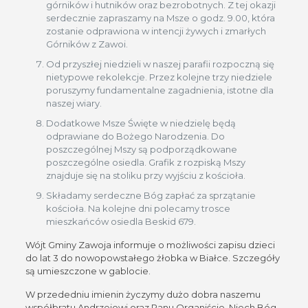
górników i hutników oraz bezrobotnych. Z tej okazji
serdecznie zapraszamy na Msze o godz. 9.00, która
zostanie odprawiona w intencji żywych i zmarłych
Górników z Zawoi.
Od przyszłej niedzieli w naszej parafii rozpoczną się
nietypowe rekolekcje. Przez kolejne trzy niedziele
poruszymy fundamentalne zagadnienia, istotne dla
naszej wiary.
Dodatkowe Msze Święte w niedzielę będą
odprawiane do Bożego Narodzenia. Do
poszczególnej Mszy są podporządkowane
poszczególne osiedla. Grafik z rozpiską Mszy
znajduje się na stoliku przy wyjściu z kościoła.
Składamy serdeczne Bóg zapłać za sprzątanie
kościoła. Na kolejne dni polecamy trosce
mieszkańców osiedla Beskid 679.
Wójt Gminy Zawoja informuje o możliwości zapisu dzieci
do lat 3 do nowopowstałego żłobka w Białce. Szczegóły
są umieszczone w gablocie.
W przededniu imienin życzymy dużo dobra naszemu
współbratu Andrzejowi oraz Panu Organiście. Niech Bóg