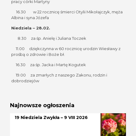
pracy córki Martyny
16.30
w 22 rocznicę śmierci Otylii Mikołajczyk, męża
Albina i syna Józefa
Niedziela – 28.02.
8.30 za śp. Anielę i Juliana Toczek
11.00 dziękczynna w 60 rocznicę urodzin Wiesławy z
prośbą o zdrowie i Boże bł.
16.30 za śp. Jacka i Martę Kogutek
19.00 za zmarłych z naszego Zakonu, rodzin i
dobrodziejów
Najnowsze ogłoszenia
19 Niedziela Zwykła – 9 VIII 2026