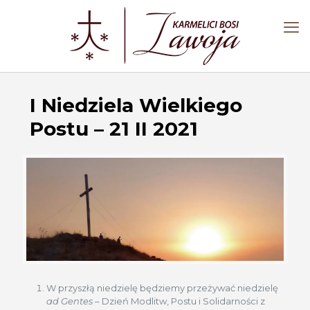
I Niedziela Wielkiego
Postu – 21 II 2021
W przyszłą niedzielę będziemy przeżywać niedzielę
ad Gentes
– Dzień Modlitw, Postu i Solidarności z