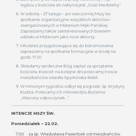
wyjściu z kościoła do nabycia jest „Gość Niedzielny”.
W sobotę – 27 lutego – po wieczornej Mszy św.
spotkanie organizacyjne wszystkich aktorów i
zaangażowanych w Misterium Męki Pańskiej.
Zapraszamy także zainteresowanych braniem
udziału w Misterium jako nowi aktorzy.
Młodzież przygotowująca się do bierzmowania
zapraszamy na spotkanie formacyjne w środę na
godz. 17.30
Składamy serdeczne Bóg zapłać za sprzątanie
kościoła. Kościół na kolejne dni polecamy trosce
mieszkańców osiedla Spyrkówka 648A.
W minionym tygodniu odbył się pogrzeb: śp. Krystyny
Kudzia. Polecamy ich miłosierdziu Bożemu:
„Wieczny odpoczynek…”.
INTENCJE MSZY ŚW.
Poniedziałek – 22.02.
7.00 za śp. Władysława Pasierbek od mieszkańców