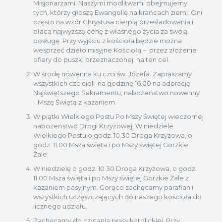
Misjonarzami. Naszymi modlitwami obejmujemy
tych, którzy głoszą Ewangelię na krańcach ziemi. Oni
często na wzór Chrystusa cierpią prześladowania i
płacą najwyższą cenę z własnego życia za swoją
posługę. Przy wyjściu z kościoła będzie można
wesprzeć dzieło misyjne Kościoła – przez złożenie
ofiary do puszki przeznaczonej na ten cel.
W środę nowenna ku czci św. Józefa. Zapraszamy
wszystkich czcicieli na godzinę 16.00 na adorację
Najświętszego Sakramentu, nabożeństwo nowenny
i Mszę Świętą z kazaniem.
W piątki Wielkiego Postu Po Mszy Świętej wieczornej
nabożeństwo Drogi Krzyżowej. W niedziele
Wielkiego Postu o godz. 10.30 Droga Krzyżowa, o
godz. 11.00 Msza święta i po Mszy świętej Gorzkie
Żale.
W niedzielę o godz. 10.30 Droga Krzyżowa, o godz.
11.00 Msza święta i po Mszy świętej Gorzkie Żale z
kazaniem pasyjnym. Gorąco zachęcamy parafian i
wszystkich uczęszczających do naszego kościoła do
licznego udziału.
Zachęcamy do czytania prasy katolickiej. Przy