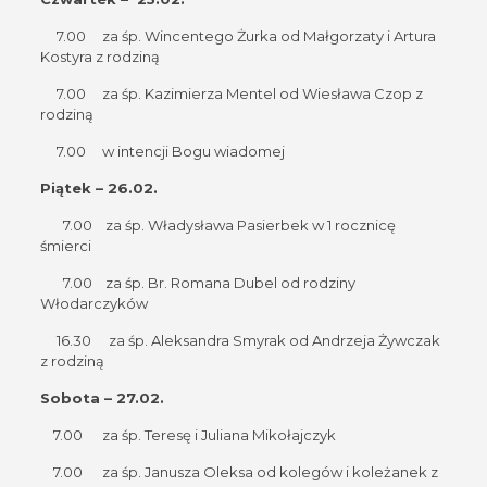
7.00 za śp. Wincentego Żurka od Małgorzaty i Artura
Kostyra z rodziną
7.00 za śp. Kazimierza Mentel od Wiesława Czop z
rodziną
7.00 w intencji Bogu wiadomej
Piątek – 26.02.
7.00 za śp. Władysława Pasierbek w 1 rocznicę
śmierci
7.00 za śp. Br. Romana Dubel od rodziny
Włodarczyków
16.30
za śp. Aleksandra Smyrak od Andrzeja Żywczak
z rodziną
Sobota – 27.02.
7.00 za śp. Teresę i Juliana Mikołajczyk
7.00 za śp. Janusza Oleksa od kolegów i koleżanek z