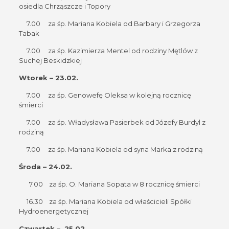
osiedla Chrząszcze i Topory
7.00 za śp. Mariana Kobiela od Barbary i Grzegorza
Tabak
7.00 za śp. Kazimierza Mentel od rodziny Mętlów z
Suchej Beskidzkiej
Wtorek – 23.02.
7.00 za śp. Genowefę Oleksa w kolejną rocznicę
śmierci
7.00 za śp. Władysława Pasierbek od Józefy Burdyl z
rodziną
7.00 za śp. Mariana Kobiela od syna Marka z rodziną
Środa – 24.02.
7.00 za śp. O. Mariana Sopata w 8 rocznicę śmierci
16.30 za śp. Mariana Kobiela od właścicieli Spółki
Hydroenergetycznej
Czwartek – 25.02.