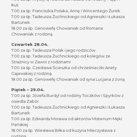
Kuś
7.00 za śp. Franciszka Polaka, Annę i Wincentego Żurek
7.00 za śp. Tadeusza Żuchnickiego od Agnieszki i Łukasza
Bartunek
18.00 za śp. Genowefę Chowaniak od Romana
Chowaniak z rodziną
Czwartek 28.04.
7.00 za śp. Tadeusza Polak i jego rodziców
7.00 za śp. Tadeusza Żuchnickiego od kolegów ze
Strażnicy w Zawoi z rodzinami
7.00 za śp. Czesława Ścieszka od chrześniaczki Anety
Gajewskiej z rodziną
18.00 za śp. Genowefę Chowaniak od syna Lucjana z żoną
Piątek – 29.04.
7.00 za śp. Józefa Burdyl od rodziny Toczków i Spyrków z
osiedla Zabór
7.00 za śp. Tadeusza Żuchnickiego od Agnieszki i Łukasza
Bartunek
7.00 za śp. Edwarda Morawa od aktorów Misterium Męki
Pańskiej
18.00 za śp. Wiesława Biłka od kuzyna Mieczysława z
rodziną