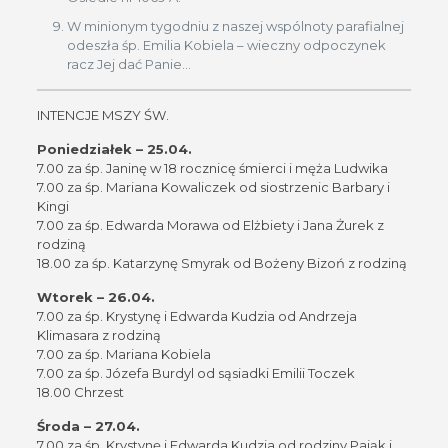
W minionym tygodniu z naszej wspólnoty parafialnej
odeszła śp. Emilia Kobiela – wieczny odpoczynek
racz Jej dać Panie…
INTENCJE MSZY ŚW.
Poniedziałek – 25.04.
7.00 za śp. Janinę w 18 rocznicę śmierci i męża Ludwika
7.00 za śp. Mariana Kowaliczek od siostrzenic Barbary i
Kingi
7.00 za śp. Edwarda Morawa od Elżbiety i Jana Żurek z
rodziną
18.00 za śp. Katarzynę Smyrak od Bożeny Bizoń z rodziną
Wtorek – 26.04.
7.00 za śp. Krystynę i Edwarda Kudzia od Andrzeja
Klimasara z rodziną
7.00 za śp. Mariana Kobiela
7.00 za śp. Józefa Burdyl od sąsiadki Emilii Toczek
18.00 Chrzest
Środa – 27.04.
7.00 za śp. Krystynę i Edwarda Kudzia od rodziny Pająk i