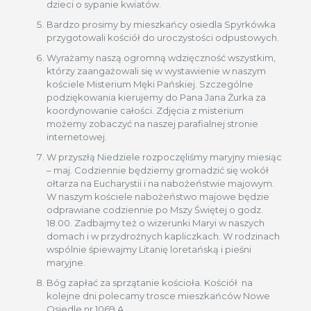
dzieci o sypanie kwiatów.
Bardzo prosimy by mieszkańcy osiedla Spyrkówka
przygotowali kościół do uroczystości odpustowych.
Wyrażamy naszą ogromną wdzięczność wszystkim,
którzy zaangażowali się w wystawienie w naszym
kościele Misterium Męki Pańskiej. Szczególne
podziękowania kierujemy do Pana Jana Żurka za
koordynowanie całości. Zdjęcia z misterium
możemy zobaczyć na naszej parafialnej stronie
internetowej.
W przyszłą Niedziele rozpoczęliśmy maryjny miesiąc
– maj. Codziennie będziemy gromadzić się wokół
ołtarza na Eucharystii i na nabożeństwie majowym.
W naszym kościele nabożeństwo majowe będzie
odprawiane codziennie po Mszy Świętej o godz.
18.00. Zadbajmy też o wizerunki Maryi w naszych
domach i w przydrożnych kapliczkach. W rodzinach
wspólnie śpiewajmy Litanię loretańską i pieśni
maryjne.
Bóg zapłać za sprzątanie kościoła. Kościół na
kolejne dni polecamy trosce mieszkańców Nowe
Osiedle nr 1069 A.