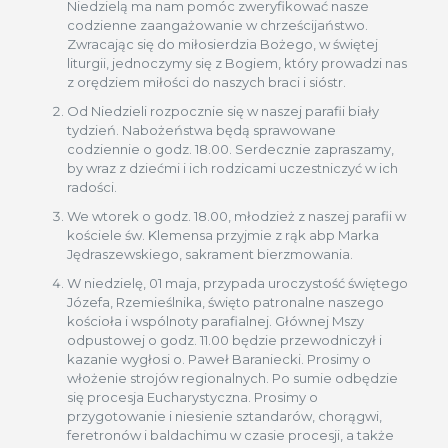
Niedzielą ma nam pomóc zweryfikować nasze
codzienne zaangażowanie w chrześcijaństwo.
Zwracając się do miłosierdzia Bożego, w świętej
liturgii, jednoczymy się z Bogiem, który prowadzi nas
z orędziem miłości do naszych braci i sióstr.
Od Niedzieli rozpocznie się w naszej parafii biały
tydzień. Nabożeństwa będą sprawowane
codziennie o godz. 18.00. Serdecznie zapraszamy,
by wraz z dziećmi i ich rodzicami uczestniczyć w ich
radości.
We wtorek o godz. 18.00, młodzież z naszej parafii w
kościele św. Klemensa przyjmie z rąk abp Marka
Jędraszewskiego, sakrament bierzmowania.
W niedzielę, 01 maja, przypada uroczystość świętego
Józefa, Rzemieślnika, święto patronalne naszego
kościoła i wspólnoty parafialnej. Głównej Mszy
odpustowej o godz. 11.00 będzie przewodniczył i
kazanie wygłosi o. Paweł Baraniecki. Prosimy o
włożenie strojów regionalnych. Po sumie odbędzie
się procesja Eucharystyczna. Prosimy o
przygotowanie i niesienie sztandarów, chorągwi,
feretronów i baldachimu w czasie procesji, a także