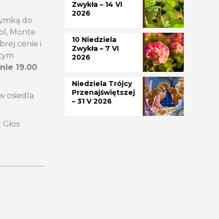
Zwykła – 14 VI
2026
rzymką do
ol, Monte
10 Niedziela
rej cenie i
Zwykła – 7 VI
 tym
2026
nie 19.00
.
Niedziela Trójcy
Przenajświętszej
w osiedla
– 31 V 2026
z Głos