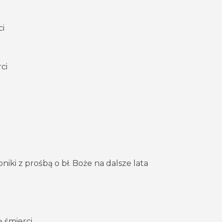
ci
ci
niki z prośbą o bł. Boże na dalsze lata
ę śmierci