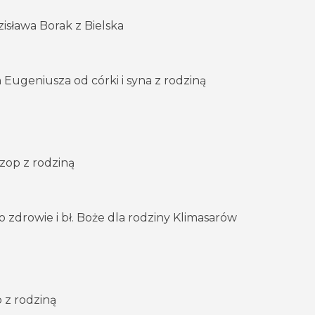
isława Borak z Bielska
n Eugeniusza od córki i syna z rodziną
zop z rodziną
o zdrowie i bł. Boże dla rodziny Klimasarów
 z rodziną