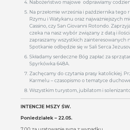
Nabożeństwo majowe odprawiamy codzienni
Na przełomie września i października tego
Rzymu i Watykanu oraz najważniejszych mie
Cassino, czy San Giovanni Rotondo. Zaprzyj
czeka na nasz wybór związany z datą i ilośc
zapraszamy wszystkich zainteresowanych n
Spotkanie odbędzie się w Sali Serca Jezuso
Składamy serdeczne Bóg zapłać za sprzątan
Spyrkówka 648A.
Zachęcamy do czytania prasy katolickiej. Prz
Karmelu – czasopismo o tematyce duchowe
Wszystkim turystom, jubilatom i solenizan
INTENCJE MSZY ŚW.
Poniedziałek – 22.05.
7.00 za uratowanie syna z wypadku