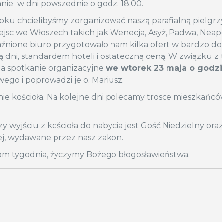
e w dni powszednie o godz. 18.00.
 roku chcielibyśmy zorganizować naszą parafialną pielg
jsc we Włoszech takich jak Wenecja, Asyż, Padwa, Neap
aźnione biuro przygotowało nam kilka ofert w bardzo dob
ią dni, standardem hoteli i ostateczną ceną. W związku z
a spotkanie organizacyjne
we wtorek 23 maja o godzi
wego i poprowadzi je o. Mariusz.
ie kościoła. Na kolejne dni polecamy trosce mieszkańcó
y wyjściu z kościoła do nabycia jest Gość Niedzielny ora
j, wydawane przez nasz zakon.
tom tygodnia, życzymy Bożego błogosławieństwa.