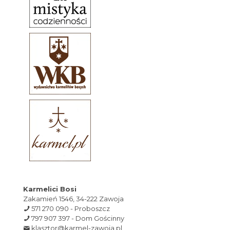
Karmelici Bosi
Zakamień 1546, 34-222 Zawoja
571 270 090 - Proboszcz
797 907 397 - Dom Gościnny
klasztor@karmel-zawoja.pl