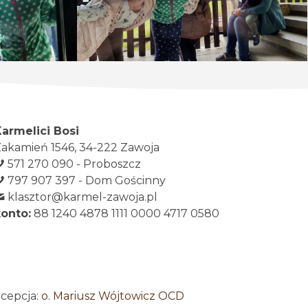
Karmelici Bosi
akamień 1546, 34-222 Zawoja
571 270 090 - Proboszcz
797 907 397 - Dom Gościnny
klasztor@karmel-zawoja.pl
konto:
88 1240 4878 1111 0000 4717 0580
ncepcja:
o. Mariusz Wójtowicz OCD