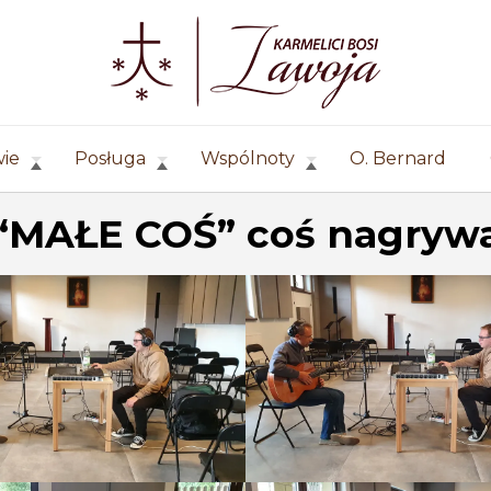
wie
Posługa
Wspólnoty
O. Bernard
“MAŁE COŚ” coś nagryw