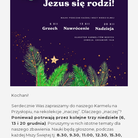
Kochani!
Serdecznie Was zapraszamy do naszego Karmelu na
Przysłopiu, na rekolekcje „inaczej”. Dlaczego „inaczej”?
Ponieważ potrwają przez kolejne trzy niedziele (6,
13 i 20 grudnia)
. Poruszymy w nich istotne tematy dla
naszego zbawienia. Nauki będą głoszone, podczas
każdej Mszy Świętej tj:
8.30, 9.30, 11.00, 12.30, 15.30,