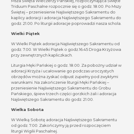
Msza Święta Wieczerzy Pańskiej, rozpoczynająca Święte
Triduum Paschalne rozpocznie się o godz. 18.00. Po Mszy
Świętej – przeniesienie Najświętszego Sakramentu do
kaplicy adoracji i adoracja Najświętszego Sakramentu do
godz. 21.00. Po liturgii adoracje poprowadzi nasza schola.
Wielki Piątek
W Wielki Piątek adoracja Najświętszego Sakramentu od
godz. 7.00. W Wielki Piątek o godz.16.45 Droga Krzyżowa
przy zewnętrznych kapliczkach.
Liturgia Męki Pańskiej o godz. 18.00. Za pobożny udział w
adoracji Krzyża i ucałowanie go podczas uroczystych
obrzędów można zyskać odpust zupełny pod zwykłymi
warunkami. Na zakończenie liturgii Męki Pańskiej –
przeniesienie Najświętszego Sakramentu do Grobu
Pańskiego, śpiew trzech części gorzkich żali i adoracja
Najświętszego Sakramentu do godz. 21.00.
Wielka Sobota
W Wielką Sobotę adoracja Najświętszego Sakramentu
od godz. 7.00. Zakończymy ją przed rozpoczęciem
liturgii Wigilii Paschalnej.