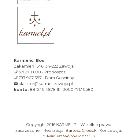
Karmelici Bosi
Zakamień 1546, 34-222 Zawoja
571 270 090 - Proboszcz
797 907 397 - Dom Gościnny
klasztor@karmel-zawoja.pl
konto:
88 1240 4878 1111 0000 4717 0580
Copyright 2016 KARMEL.PL. Wszelkie prawa
zastrzeżone. | Realizacja:
Bartosz Grosicki
, Koncepcja:
o. Mariusz Wójtowicz OCD