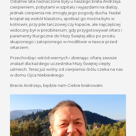
Ostatnie lata naznaczone były u naszego brata Andrzeja
cierpieniem, pobytami w szpitalu i wyjazdami na dializy,
jednak cierpienia nie zmogły jego pogody ducha. Nadal
krzątał się wokół klasztoru, spotkać go można było w
kotłowni, przy pile tarczowej czy łopacie, ale najczęściej
widoczny był w prezbiterium, gdy przygotowywał ołtarz i
paramenty liturgiczne do Mszy Świętej albo po prostu
skupionego i zatopionego w modlitwie w ławce przed
ołtarzem.
Przechodząc wśród wiernych i zbierając ofiarę zawsze
znalazł dla każdego uczestnika Mszy Świętej ciepły
uśmiech. Teraz już wolny od cierpienia i bólu czeka na nas
w domu Ojca Niebieskiego.
Bracie Andrzeju, będzie nam Ciebie brakowało.