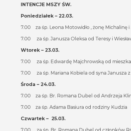
INTENCJE MSZY ŚW.
Poniedziałek – 22.03.
7.00 za śp. Leona Motowidło , żonę Michalinę i
7.00 za śp. Janusza Oleksa od Teresy i Wiesł
Wtorek – 23.03.
7.00 za śp. Edwardę Majchrowską od mieszkań
7.00 za śp. Mariana Kobiela od syna Janusza z
Środa – 24.03.
7.00 za śp. Br. Romana Dubel od Andrzeja Kli
7.00 za śp. Adama Basiura od rodziny Kudzia
Czwartek – 25.03.
7.00 za śp. Br. Romana Dubel od członków Róż