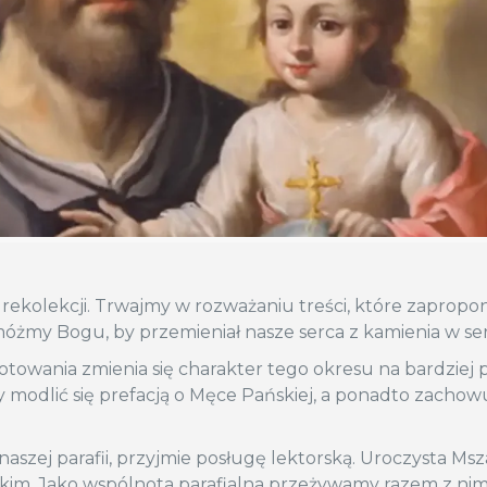
s rekolekcji. Trwajmy w rozważaniu treści, które zaprop
óżmy Bogu, by przemieniał nasze serca z kamienia w serc
towania zmienia się charakter tego okresu na bardziej 
my modlić się prefacją o Męce Pańskiej, a ponadto zacho
naszej parafii, przyjmie posługę lektorską. Uroczysta Msz
m. Jako wspólnota parafialna przeżywamy razem z nimi 