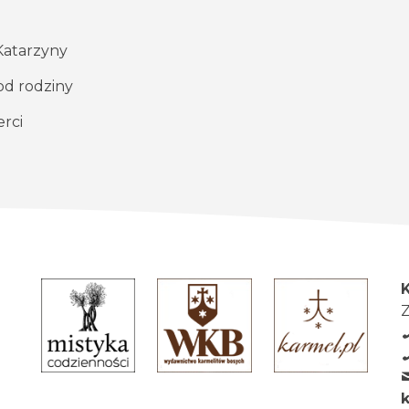
 Katarzyny
od rodziny
erci
Z