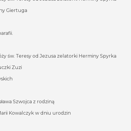
ny Giertuga
rafii.
y św. Teresy od Jezusa zelatorki Herminy Spyrka
uczki Zuzi
wskich
sława Szwojca z rodziną
arii Kowalczyk w dniu urodzin