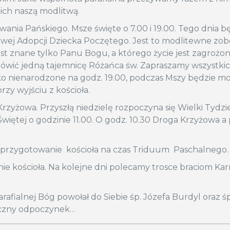
ich naszą modlitwą.
nia Pańskiego. Msze święte o 7.00 i 19.00. Tego dnia b
owej Adopcji Dziecka Poczętego. Jest to modlitewne zo
est znane tylko Panu Bogu, a którego życie jest zagrożo
ówić jedną tajemnicę Różańca św. Zapraszamy wszystkic
ko nienarodzone na godz. 19.00, podczas Mszy będzie m
rzy wyjściu z kościoła.
Krzyżowa. Przyszłą niedzielę rozpoczyna się Wielki Tydzi
iętej o godzinie 11.00. O godz. 10.30 Droga Krzyżowa a
 przygotowanie kościoła na czas Triduum Paschalnego.
ie kościoła. Na kolejne dni polecamy trosce braciom Ka
afialnej Bóg powołał do Siebie śp. Józefa Burdyl oraz śp
ieczny odpoczynek…