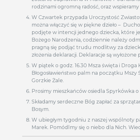
rodzinami ogromną radość, oraz wspieramy 
W Czwartek przypada Uroczystość Zwiastowa
można włączyć się w piękne dzieło – Duch
podjęte w intencji jednego dziecka, które j
Bożego Narodzenia, codziennie należy odm
pragną się podjąć trudu modlitwy za dziec
złożenia deklaracji. Deklaracje są wyłożone p
W piątek o godz. 16.30 Msza święta i Droga 
Błogosławieństwo palm na początku Mszy Św
Gorzkie Żale.
Prosimy mieszkańców osiedla Spyrkówka o
Składamy serdeczne Bóg zapłać za sprzątan
Bosym.
W ubiegłym tygodniu z naszej wspólnoty par
Marek. Pomódlmy się o niebo dla Nich. W