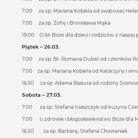
7.00 za śp. Mariana Kobiela od swatowej Hele
7.00 za śp. Zofię i Bronisława Mąka
19.00 O bł. Boże dla dzieci i rodziców z naszej pa
Piątek – 26.03.
7.00 za śp. Br. Romana Dubel od członków Róż
7.00 za śp. Mariana Kobiela od Katarzyny i wn
16.30
za śp. Adama Basiura od rodziny Sosno
Sobota – 27.03.
7.00 za śp. Stefana Iciaszczyk od kuzyna Cze
7.00 o zdrowie i błogosławieństwo Boże dla M
16.30
za śp. Barbarę, Stefana Chowaniak