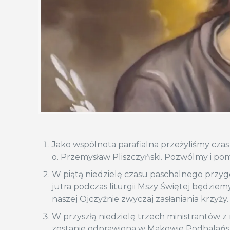
Jako wspólnota parafialna przeżyliśmy cza
o. Przemysław Pliszczyński. Pozwólmy i pom
W piątą niedzielę czasu paschalnego przygo
jutra podczas liturgii Mszy Świętej będzie
naszej Ojczyźnie zwyczaj zasłaniania krzyży.
W przyszłą niedzielę trzech ministrantów z 
zostanie odprawiona w Makowie Podhalański