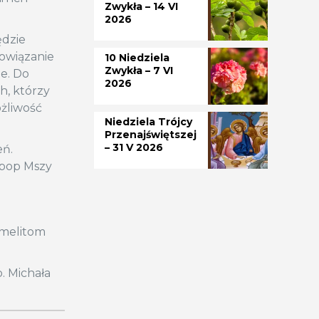
Zwykła – 14 VI
2026
ędzie
bowiązanie
10 Niedziela
Zwykła – 7 VI
ne. Do
2026
h, którzy
ożliwość
Niedziela Trójcy
Przenajświętszej
– 31 V 2026
eń.
 pop Mszy
rmelitom
. Michała