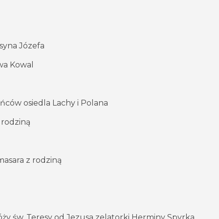
 syna Józefa
awa Kowal
ców osiedla Lachy i Polana
 rodziną
masara z rodziną
y św. Teresy od Jezusa zelatorki Herminy Spyrka