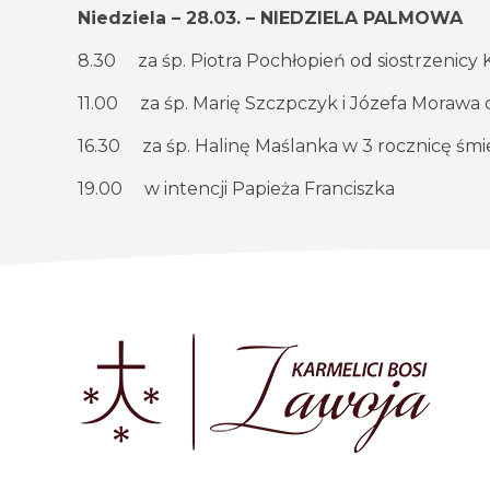
Niedziela – 28.03. – NIEDZIELA PALMOWA
8.30 za śp. Piotra Pochłopień od siostrzenicy
11.00 za śp. Marię Szczpczyk i Józefa Morawa 
16.30 za śp. Halinę Maślanka w 3 rocznicę śmi
19.00 w intencji Papieża Franciszka