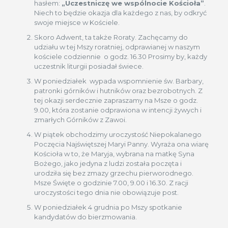
hasłem:
„Uczestniczę we wspólnocie Kościoła”
.
Niech to będzie okazja dla każdego z nas, by odkryć
swoje miejsce w Kościele.
Skoro Adwent, ta także Roraty. Zachęcamy do
udziału w tej Mszy roratniej, odprawianej w naszym
kościele codziennie o godz. 16.30 Prosimy by, każdy
uczestnik liturgii posiadał świece.
W poniedziałek wypada wspomnienie św. Barbary,
patronki górników i hutników oraz bezrobotnych. Z
tej okazji serdecznie zapraszamy na Msze o godz.
9.00, która zostanie odprawiona w intencji żywych i
zmarłych Górników z Zawoi.
W piątek obchodzimy uroczystość Niepokalanego
Poczęcia Najświętszej Maryi Panny. Wyraża ona wiarę
Kościoła w to, że Maryja, wybrana na matkę Syna
Bożego, jako jedyna z ludzi została poczęta i
urodziła się bez zmazy grzechu pierworodnego.
Msze Święte o godzinie 7.00, 9.00 i 16.30. Z racji
uroczystości tego dnia nie obowiązuje post.
W poniedziałek 4 grudnia po Mszy spotkanie
kandydatów do bierzmowania.