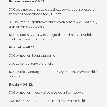
Poniedziałek – 04.12.
7.00 podziękowanie za dotychczasowe łaski z prośbą o
zdrowie i pomyślność Anny i Piotra
9.00 w intencji górników: dla żywych o zdrowie i Boże bł.,
a zmarłym o zbawienie
16.30 o radość życia wiecznego dla Kazimierza Dudek,
córki Barbary i zm. z rodziny
Wtorek – 05.12.
7.00 w intencji Bogu wiadomej
7.00 za śp. Barbarę Walancik
16.30 za śp. Barbarę Dudek od kuzynki Ireny z Wroconki z
rodziną
Środa – 06.12.
7.00 w intencji mieszkańców osiedla Spyrkówka
7.00 dziękczynna za opiekę Bożą i wszystkie łaski