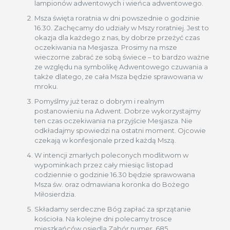
lampionów adwentowych i wieńca adwentowego.
Msza święta roratnia w dni powszednie o godzinie
16.30. Zachęcamy do udziały w Mszy roratniej. Jest to
okazja dla każdego z nas, by dobrze przeżyć czas
oczekiwania na Mesjasza. Prosimy na msze
wieczorne zabrać ze sobą świece – to bardzo ważne
ze względu na symbolikę Adwentowego czuwania a
także dlatego, ze cała Msza będzie sprawowana w
mroku.
Pomyślmy już teraz o dobrym i realnym
postanowieniu na Adwent. Dobrze wykorzystajmy
ten czas oczekiwania na przyjście Mesjasza. Nie
odkładajmy spowiedzi na ostatni moment. Ojcowie
czekają w konfesjonale przed każdą Mszą.
W intencji zmarłych poleconych modlitwom w
wypominkach przez cały miesiąc listopad
codziennie o godzinie 16.30 będzie sprawowana
Msza św. oraz odmawiana koronka do Bożego
Miłosierdzia.
Składamy serdeczne Bóg zapłać za sprzątanie
kościoła. Na kolejne dni polecamy trosce
mieszkańców osiedla Zabór numer 685.