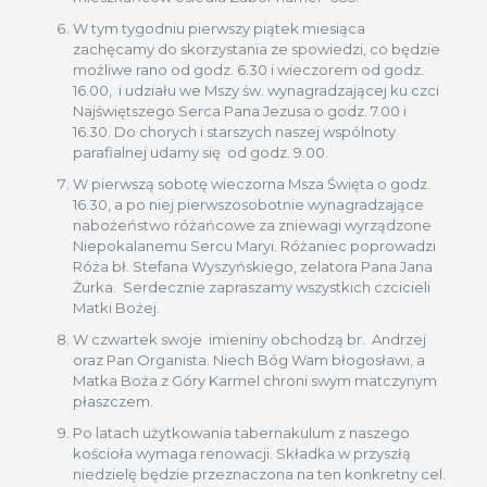
W tym tygodniu pierwszy piątek miesiąca
zachęcamy do skorzystania ze spowiedzi, co będzie
możliwe rano od godz. 6.30 i wieczorem od godz.
16.00, i udziału we Mszy św. wynagradzającej ku czci
Najświętszego Serca Pana Jezusa o godz. 7.00 i
16.30. Do chorych i starszych naszej wspólnoty
parafialnej udamy się od godz. 9.00.
W pierwszą sobotę wieczorna Msza Święta o godz.
16.30, a po niej pierwszosobotnie wynagradzające
nabożeństwo różańcowe za zniewagi wyrządzone
Niepokalanemu Sercu Maryi. Różaniec poprowadzi
Róża bł. Stefana Wyszyńskiego, zelatora Pana Jana
Żurka. Serdecznie zapraszamy wszystkich czcicieli
Matki Bożej.
W czwartek swoje imieniny obchodzą br. Andrzej
oraz Pan Organista. Niech Bóg Wam błogosławi, a
Matka Boża z Góry Karmel chroni swym matczynym
płaszczem.
Po latach użytkowania tabernakulum z naszego
kościoła wymaga renowacji. Składka w przyszłą
niedzielę będzie przeznaczona na ten konkretny cel.