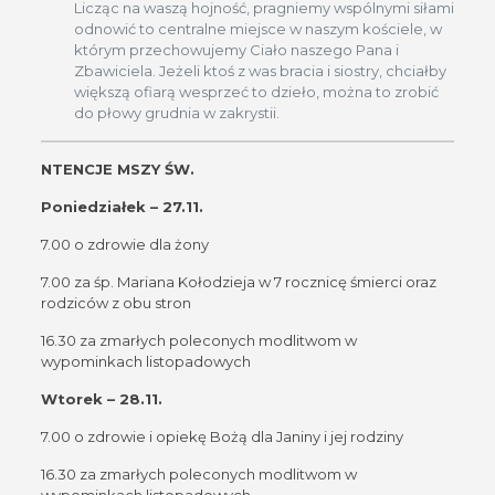
Licząc na waszą hojność, pragniemy wspólnymi siłami
odnowić to centralne miejsce w naszym kościele, w
którym przechowujemy Ciało naszego Pana i
Zbawiciela. Jeżeli ktoś z was bracia i siostry, chciałby
większą ofiarą wesprzeć to dzieło, można to zrobić
do płowy grudnia w zakrystii.
NTENCJE MSZY ŚW.
Poniedziałek – 27.11.
7.00 o zdrowie dla żony
7.00 za śp. Mariana Kołodzieja w 7 rocznicę śmierci oraz
rodziców z obu stron
16.30 za zmarłych poleconych modlitwom w
wypominkach listopadowych
Wtorek – 28.11.
7.00 o zdrowie i opiekę Bożą dla Janiny i jej rodziny
16.30 za zmarłych poleconych modlitwom w
wypominkach listopadowych