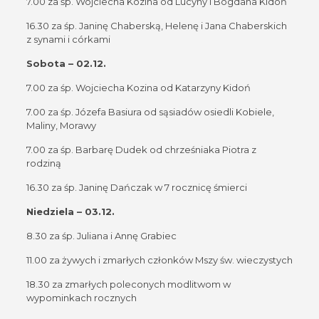
7.00 za śp. Wojciecha Kozina od Lucyny i Bogdana Kidoń
16.30 za śp. Janinę Chaberską, Helenę i Jana Chaberskich
z synami i córkami
Sobota – 02.12.
7.00 za śp. Wojciecha Kozina od Katarzyny Kidoń
7.00 za śp. Józefa Basiura od sąsiadów osiedli Kobiele,
Maliny, Morawy
7.00 za śp. Barbarę Dudek od chrześniaka Piotra z
rodziną
16.30 za śp. Janinę Dańczak w 7 rocznicę śmierci
Niedziela – 03.12.
8.30 za śp. Juliana i Annę Grabiec
11.00 za żywych i zmarłych członków Mszy św. wieczystych
18.30 za zmarłych poleconych modlitwom w
wypominkach rocznych