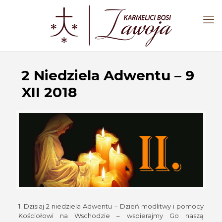
2 Niedziela Adwentu – 9
XII 2018
1. Dzisiaj 2 niedziela Adwentu – Dzień modlitwy i pomocy
Kościołowi na Wschodzie – wspierajmy Go naszą