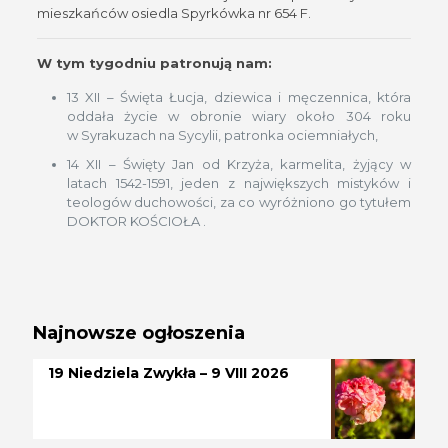
mieszkańców osiedla Spyrkówka nr 654 F.
W tym tygodniu patronują nam:
13 XII – Święta Łucja, dziewica i męczennica, która
oddała życie w obronie wiary około 304 roku
w Syrakuzach na Sycylii, patronka ociemniałych,
14 XII – Święty Jan od Krzyża, karmelita, żyjący w
latach 1542-1591, jeden z największych mistyków i
teologów duchowości, za co wyróżniono go tytułem
DOKTOR KOŚCIOŁA .
Najnowsze ogłoszenia
19 Niedziela Zwykła – 9 VIII 2026