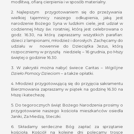
modlitwą, ofiarą cierpienia i w sposób materialny.
2. Najlepszym przygotowaniem się do przeżywania
wielkiej tajemnicy naszego odkupienia, jaką jest
narodzenie Bożego Syna w ludzkim ciele, jest udział w
codziennej Mszy św. roratniej, którą jest celebrowana o
godz. 16.30, na którą zapraszamy wszystkich parafian:
dzieci z lampionami, młodzież i dorosłych. Zachęcamy do
udziału w nowennie do Dzieciątka Jezus, którą
rozpoczniemy w przyszłą niedzielę – 16 grudnia, po Mszy
świętej o godzinie 16.30.
3. W zakrystii można nabyć świece Caritas –
Wigilijne
Dzieło Pomocy Dzieciom
– a także opłatki.
4. Młodzież przygotowującą się do przyjęcia sakramentu
Bierzmowania zapraszamy w piątek na godzinę 16.30 na
Mszę i katechezę.
5. Do tegorocznych świąt Bożego Narodzenia prosimy o
przygotowanie naszego kościoła mieszkańców osiedla
Janiki, Za Miedzą, Steczki.
6. Składamy serdeczne Bóg zapłać za sprzątanie
kościoła. Kościół na kolejne dni polecamy trosce