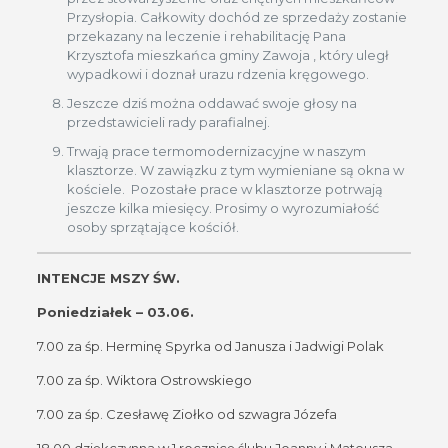
Przysłopia. Całkowity dochód ze sprzedaży zostanie
przekazany na leczenie i rehabilitację Pana
Krzysztofa mieszkańca gminy Zawoja , który uległ
wypadkowi i doznał urazu rdzenia kręgowego.
Jeszcze dziś można oddawać swoje głosy na
przedstawicieli rady parafialnej.
Trwają prace termomodernizacyjne w naszym
klasztorze. W zawiązku z tym wymieniane są okna w
kościele. Pozostałe prace w klasztorze potrwają
jeszcze kilka miesięcy. Prosimy o wyrozumiałość
osoby sprzątające kościół.
INTENCJE MSZY ŚW.
Poniedziałek – 03.06.
7.00 za śp. Herminę Spyrka od Janusza i Jadwigi Polak
7.00 za śp. Wiktora Ostrowskiego
7.00 za śp. Czesławę Ziołko od szwagra Józefa
18.00 dziękczynna w 1 rocznicę ślubu Joanny i Mateusza