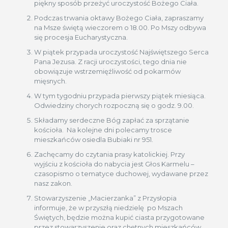
piękny sposób przeżyć uroczystość Bożego Ciała.
Podczas trwania oktawy Bożego Ciała, zapraszamy
na Msze świętą wieczorem o 18.00. Po Mszy odbywa
się procesja Eucharystyczna.
W piątek przypada uroczystość Najświętszego Serca
Pana Jezusa. Z racji uroczystości, tego dnia nie
obowiązuje wstrzemięźliwość od pokarmów
mięsnych.
W tym tygodniu przypada pierwszy piątek miesiąca.
Odwiedziny chorych rozpoczną się o godz. 9.00.
Składamy serdeczne Bóg zapłać za sprzątanie
kościoła. Na kolejne dni polecamy trosce
mieszkańców osiedla Bubiaki nr 951.
Zachęcamy do czytania prasy katolickiej. Przy
wyjściu z kościoła do nabycia jest Głos Karmelu –
czasopismo o tematyce duchowej, wydawane przez
nasz zakon.
Stowarzyszenie „Macierzanka” z Przysłopia
informuje, że w przyszłą niedzielę po Mszach
Świętych, będzie można kupić ciasta przygotowane
przez stowarzyszenie oraz chętnych mieszkańców