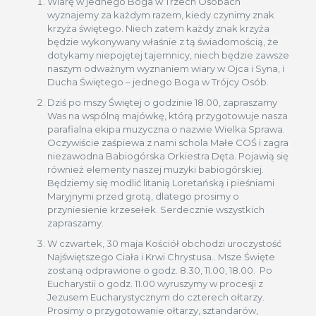
Wiarę w jednego Boga w Trzech Osobach
wyznajemy za każdym razem, kiedy czynimy znak
krzyża świętego. Niech zatem każdy znak krzyża
będzie wykonywany właśnie z tą świadomością, że
dotykamy niepojętej tajemnicy, niech będzie zawsze
naszym odważnym wyznaniem wiary w Ojca i Syna, i
Ducha Świętego – jednego Boga w Trójcy Osób.
Dziś po mszy Świętej o godzinie 18.00, zapraszamy
Was na wspólną majówkę, którą przygotowuje nasza
parafialna ekipa muzyczna o nazwie Wielka Sprawa.
Oczywiście zaśpiewa z nami schola Małe COŚ i zagra
niezawodna Babiogórska Orkiestra Dęta. Pojawią się
również elementy naszej muzyki babiogórskiej.
Będziemy się modlić litanią Loretańską i pieśniami
Maryjnymi przed grotą, dlatego prosimy o
przyniesienie krzesełek. Serdecznie wszystkich
zapraszamy.
W czwartek, 30 maja Kościół obchodzi uroczystość
Najświętszego Ciała i Krwi Chrystusa.. Msze Święte
zostaną odprawione o godz. 8.30, 11.00, 18.00. Po
Eucharystii o godz. 11.00 wyruszymy w procesji z
Jezusem Eucharystycznym do czterech ołtarzy.
Prosimy o przygotowanie ołtarzy, sztandarów,