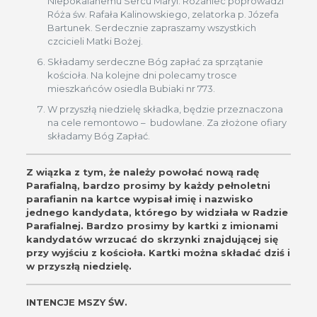
Niepokalanemu Sercu Maryi. Różaniec poprowadzi
Róża św. Rafała Kalinowskiego, zelatorka p. Józefa
Bartunek. Serdecznie zapraszamy wszystkich
czcicieli Matki Bożej.
Składamy serdeczne Bóg zapłać za sprzątanie
kościoła. Na kolejne dni polecamy trosce
mieszkańców osiedla Bubiaki nr 773.
W przyszłą niedzielę składka, będzie przeznaczona
na cele remontowo – budowlane. Za złożone ofiary
składamy Bóg Zapłać.
Z wiązka z tym, że należy powołać nową radę
Parafialną, bardzo prosimy by każdy pełnoletni
parafianin na kartce wypisał imię i nazwisko
jednego kandydata, którego by widziała w Radzie
Parafialnej. Bardzo prosimy by kartki z imionami
kandydatów wrzucać do skrzynki znajdującej się
przy wyjściu z kościoła. Kartki można składać dziś i
w przyszłą niedzielę.
INTENCJE MSZY ŚW.