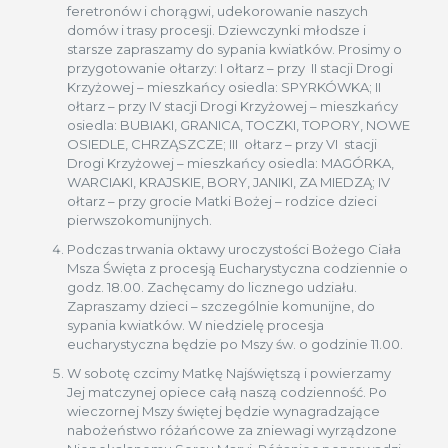
feretronów i chorągwi, udekorowanie naszych
domów i trasy procesji. Dziewczynki młodsze i
starsze zapraszamy do sypania kwiatków. Prosimy o
przygotowanie ołtarzy: I ołtarz – przy II stacji Drogi
Krzyżowej – mieszkańcy osiedla: SPYRKÓWKA; II
ołtarz – przy IV stacji Drogi Krzyżowej – mieszkańcy
osiedla: BUBIAKI, GRANICA, TOCZKI, TOPORY, NOWE
OSIEDLE, CHRZĄSZCZE; III ołtarz – przy VI stacji
Drogi Krzyżowej – mieszkańcy osiedla: MAGÓRKA,
WARCIAKI, KRAJSKIE, BORY, JANIKI, ZA MIEDZĄ; IV
ołtarz – przy grocie Matki Bożej – rodzice dzieci
pierwszokomunijnych.
Podczas trwania oktawy uroczystości Bożego Ciała
Msza Święta z procesją Eucharystyczna codziennie o
godz. 18.00. Zachęcamy do licznego udziału.
Zapraszamy dzieci – szczególnie komunijne, do
sypania kwiatków. W niedzielę procesja
eucharystyczna będzie po Mszy św. o godzinie 11.00.
W sobotę czcimy Matkę Najświętszą i powierzamy
Jej matczynej opiece całą naszą codzienność. Po
wieczornej Mszy świętej będzie wynagradzające
nabożeństwo różańcowe za zniewagi wyrządzone