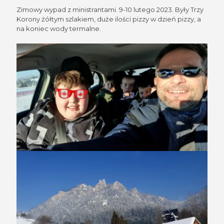
Zimowy wypad z ministrantami. 9-10 lutego 2023. Były Trzy
Korony żółtym szlakiem, duże ilości pizzy w dzień pizzy, a
na koniec wody termalne.