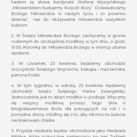
hasłem są słowa Kardynała Stefana Wyszyńskiego
„Miłosierdziem budujemy Kościół Boży”. Doświadczamy
Bożego Miłosierdzia w naszym życiu i to powinno
skłaniać nas do okazywania miłosierdzia wszystkim
ludziom.
2. W Święto Miłosierdzia Bożego, zachęcamy w gronie
rodzinnym do szczególnej modlitwy w tym dniu, o godz.
15.00, Koronką do Miłosierdzia Bożego w intencji ustania
epidemii.
3. W czwartek, 23 kwietnia, będziemy obchodzić
uroczystość Świętego Wojciecha, biskupa i męczennika,
patrona Polski.
4. W tym tygodniu, w sobotę, 25 kwietnia, będziemy
obchodzić święto Świętego Marka Ewangelisty.
Jednocześnie jest to dzień modlitw o urodzaje. Włączmy
się wszyscy modlitwą prosząc tego dnia o
błogosławieństwo Boże dla pracujących na roli i o
pomyślne zbiory. Módlmy się o to, aby nikomu na świecie
nie brakowało chleba.
5. Przyszła niedziela będzie obchodzona jako Niedziela
Biblijna, która rozpocznie następujący po niej Tydzień