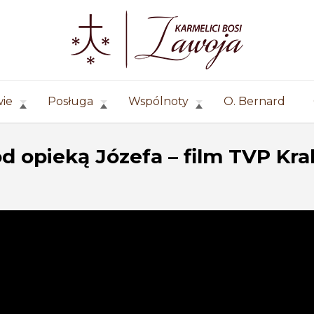
wie
Posługa
Wspólnoty
O. Bernard
od opieką Józefa – film TVP Kr