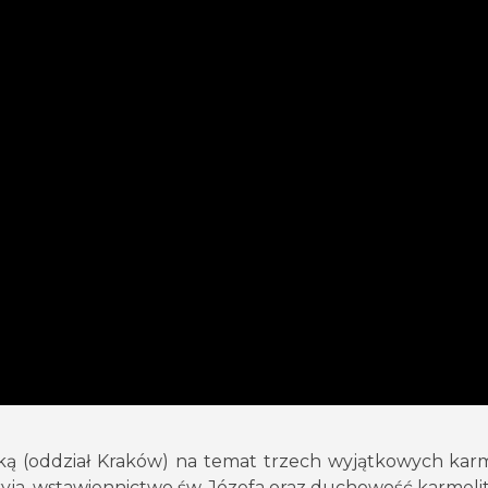
ą (oddział Kraków) na temat trzech wyjątkowych karm
ryja, wstawiennictwo św. Józefa oraz duchowość karmeli