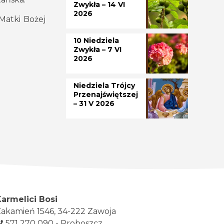
Zwykła – 14 VI
2026
Matki Bożej
10 Niedziela
Zwykła – 7 VI
2026
Niedziela Trójcy
Przenajświętszej
– 31 V 2026
Karmelici Bosi
akamień 1546, 34-222 Zawoja
571 270 090 - Proboszcz