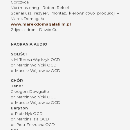
Gorczyca
Mix i mastering – Robert Rekiel
Scenariusz, reżyser, montaż, kierownictwo produkcji –
Marek Domagała
www.marekdomagalafilm.pl
Zdjęcia, dron – Dawid Gut
NAGRANIA AUDIO
SOLIŚCI
s. M. Teresa Wądrzyk OCD
br. Marcin Wojnicki OCD
o. Mariusz Wójtowicz OCD
CHÓR
Tenor
Grzegorz Dowgiałło
br. Marcin Wojnicki OCD
o. Mariusz Wójtowicz OCD
Baryton
o. Piotr Nyk OCD
br. Marcin Fizia OCD
br. Piotr Zerzucha OCD
Bas