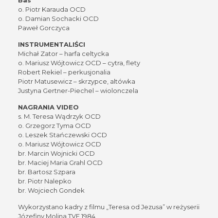
o. Piotr Karauda OCD
o. Damian Sochacki OCD
Paweł Gorczyca
INSTRUMENTALIŚCI
Michał Zator – harfa celtycka
o. Mariusz Wójtowicz OCD – cytra, flety
Robert Rekiel – perkusjonalia
Piotr Matusewicz – skrzypce, altówka
Justyna Gertner-Piechel – wiolonczela
NAGRANIA VIDEO
s. M. Teresa Wądrzyk OCD
o. Grzegorz Tyma OCD
o. Leszek Stańczewski OCD
o. Mariusz Wójtowicz OCD
br. Marcin Wojnicki OCD
br. Maciej Maria Grahl OCD
br. Bartosz Szpara
br. Piotr Nalepko
br. Wojciech Gondek
Wykorzystano
kadry
z filmu „Teresa od Jezusa” w reżyserii
Józefiny Molina TVE 1984