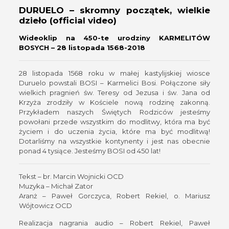
DURUELO – skromny początek, wielkie
dzieło (official video)
Wideoklip na 450-te urodziny KARMELITÓW
BOSYCH – 28 listopada 1568-2018
28 listopada 1568 roku w małej kastylijskiej wiosce
Duruelo powstali BOSI – Karmelici Bosi. Połączone siły
wielkich pragnień św. Teresy od Jezusa i św. Jana od
Krzyża zrodziły w Kościele nową rodzinę zakonną.
Przykładem naszych Świętych Rodziców jesteśmy
powołani przede wszystkim do modlitwy, która ma być
życiem i do uczenia życia, które ma być modlitwą!
Dotarliśmy na wszystkie kontynenty i jest nas obecnie
ponad 4 tysiące. Jesteśmy BOSI od 450 lat!
Tekst – br. Marcin Wojnicki OCD
Muzyka – Michał Zator
Aranż – Paweł Gorczyca, Robert Rekiel, o. Mariusz
Wójtowicz OCD
Realizacja nagrania audio – Robert Rekiel, Paweł