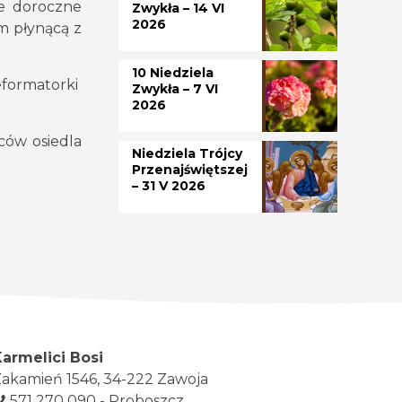
je doroczne
Zwykła – 14 VI
2026
im płynącą z
10 Niedziela
eformatorki
Zwykła – 7 VI
2026
ców osiedla
Niedziela Trójcy
Przenajświętszej
– 31 V 2026
Karmelici Bosi
akamień 1546, 34-222 Zawoja
571 270 090 - Proboszcz